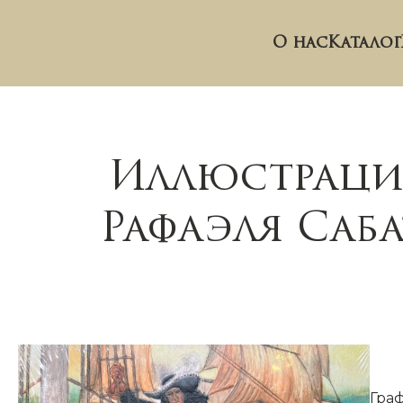
О нас
Каталог
Иллюстраци
Рафаэля Саба
Гра