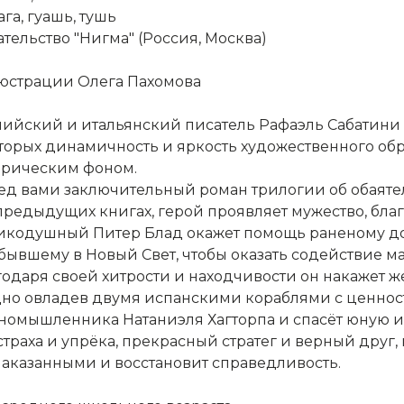
га, гуашь, тушь
тельство "Нигма" (Россия, Москва)
юстрации Олега Пахомова
лийский и итальянский писатель Рафаэль Сабатин
оторых динамичность и яркость художественного обр
орическим фоном.
ед вами заключительный роман трилогии об обаяте
предыдущих книгах, герой проявляет мужество, благ
икодушный Питер Блад окажет помощь раненому дон
бывшему в Новый Свет, чтобы оказать содействие ма
одаря своей хитрости и находчивости он накажет же
дно овладев двумя испанскими кораблями с ценностя
номышленника Натаниэля Хагторпа и спасёт юную ис
страха и упрёка, прекрасный стратег и верный друг,
наказанными и восстановит справедливость.