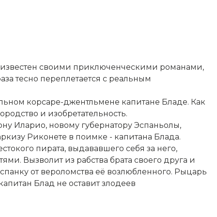
и известен своими приключенческими романами,
аза тесно переплетается с реальным
льном корсаре-джентльмене капитане Бладе. Как
ородство и изобретательность.
у Иларио, новому губернатору Эспаньолы,
ркизу Риконете в поимке - капитана Блада.
стокого пирата, выдававшего себя за него,
ми. Вызволит из рабства брата своего друга и
панку от вероломства её возлюбленного. Рыцарь
 капитан Блад не оставит злодеев