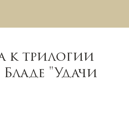
 к трилогии
 Бладе "Удачи