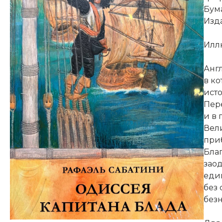
Бума
Изда
Илл
Анг
в к
ист
Пер
и в 
Вел
при
Благ
зао
еди
без 
без