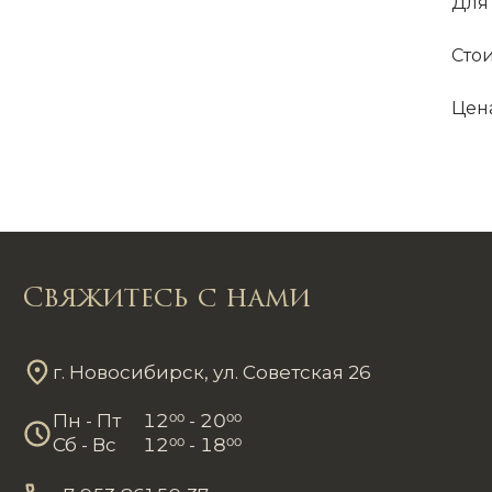
Для
Сто
Цена
Свяжитесь с нами
г. Новосибирск, ул. Советская 26
Пн - Пт
12
00
- 20
00
Сб - Вс
12
00
- 18
00