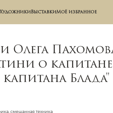
Художники
Выставки
Моё избранное
и Олега Пахомова
тини о капитане
капитана Блада"
фика, смешанная техника