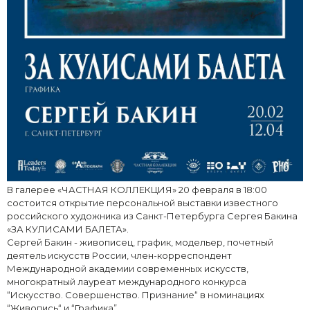
В галерее «ЧАСТНАЯ КОЛЛЕКЦИЯ» 20 февраля в 18:00
состоится открытие персональной выставки известного
российского художника из Санкт-Петербурга Сергея Бакина
«ЗА КУЛИСАМИ БАЛЕТА».
Сергей Бакин - живописец, график, модельер, почетный
деятель искусств России, член-корреспондент
Международной академии современных искусств,
многократный лауреат международного конкурса
“Искусство. Совершенство. Признание“ в номинациях
“Живопись“ и “Графика”.