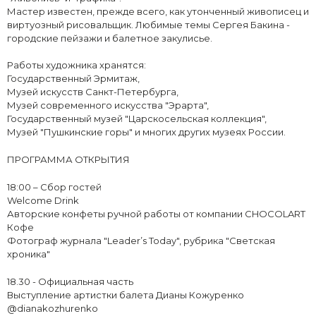
Мастер известен, прежде всего, как утонченный живописец и
виртуозный рисовальщик. Любимые темы Сергея Бакина -
городские пейзажи и балетное закулисье.
Работы художника хранятся:
Государственный Эрмитаж,
Музей искусств Санкт-Петербурга,
Музей современного искусства "Эрарта",
Государственный музей "Царскосельская коллекция",
Музей "Пушкинские горы" и многих других музеях России.
ПРОГРАММА ОТКРЫТИЯ
18:00 – Сбор гостей
Welcome Drink
Авторские конфеты ручной работы от компании CHOCOLART
Кофе
Фотограф журнала "Leader’s Today", рубрика "Светская
хроника"
18.30 - Официальная часть
Выступление артистки балета Дианы Кожуренко
@dianakozhurenko