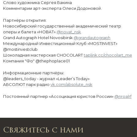
Слово художника Сергея Бакина
Комментарии арт-эксперта Олеси Додоновой.
Партнёры открытия:
Новосибирский государственный академический театр
оперы и балета «НОВАТ»
@novat_nsk
Grand Autograph Hotel Novosibirsk
@grandautograph
Международный Инвестиционный Клуб «MOSTINVEST»
@mostinvestclub
Шоколадная мастерская CHOCOLART
taplink.cc/chocolart_me
Компания "Фо" @thephoplace01
Информационные партнёры:
@leaders_today - журнал «Leader’s Today»
АБСОЛЮТ парк радио
vk.com/absolute_nsk
Постоянный партнер «Ассоциация юристов России»
@nroalrf
Свяжитесь с нами