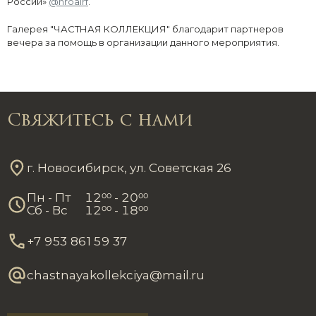
России»
@nroalrf
.
Галерея "ЧАСТНАЯ КОЛЛЕКЦИЯ" благодарит партнеров
вечера за помощь в организации данного мероприятия.
Свяжитесь с нами
г. Новосибирск, ул. Советская 26
Пн - Пт
12
00
- 20
00
Сб - Вс
12
00
- 18
00
+7 953 861 59 37
chastnayakollekciya@mail.ru