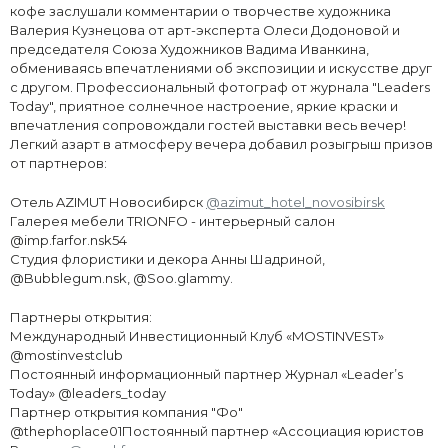
кофе заслушали комментарии о творчестве художника
Валерия Кузнецова от арт-эксперта Олеси Додоновой и
председателя Союза Художников Вадима Иванкина,
обмениваясь впечатлениями об экспозиции и искусстве друг
с другом. Профессиональный фотограф от журнала "Leaders
Today", приятное солнечное настроение, яркие краски и
впечатления сопровождали гостей выставки весь вечер!
Легкий азарт в атмосферу вечера добавил розыгрыш призов
от партнеров:
Отель AZIMUT Новосибирск
@azimut_hotel_novosibirsk
Галерея мебели TRIONFO - интерьерный салон
@imp.farfor.nsk54
Студия флористики и декора Анны Шадриной,
@Bubblegum.nsk, @Soo.glammy.
Партнеры открытия:
Международный Инвестиционный Клуб «MOSTINVEST»
@mostinvestclub
Постоянный информационный партнер Журнал «Leader’s
Today» @leaders_today
Партнер открытия компания "Фо"
@thephoplace01Постоянный партнер «Ассоциация юристов