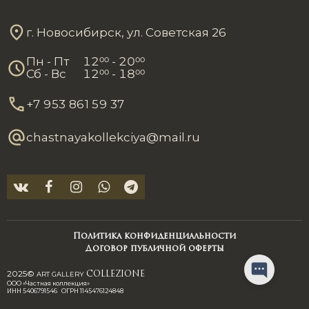
г. Новосибирск, ул. Советская 26
Пн - Пт
12
00
- 20
00
Сб - Вс
12
00
- 18
00
+7 953 861 59 37
chastnayakollekciya@mail.ru
Политика конфиденциальности
Договор публичной оферты
2025©
ART GALLERY
COLLEZIONE
ООО «Частная коллекция»
ИНН 5406791546 ОГРН 1145476124848