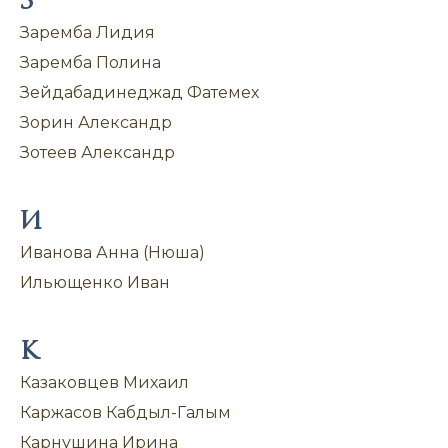
З
Заремба Лидия
Заремба Полина
Зейдабадинеджад Фатемех
Зорин Александр
Зотеев Александр
И
Иванова Анна (Нюша)
Ильющенко Иван
К
Казаковцев Михаил
Каржасов Кабдыл-Галым
Карнушина Ирина