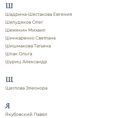
Ш
Шадрина-Шестакова Евгения
Шелудяков Олег
Шемякин Михаил
Шинкаренко Светлана
Шишмакова Татьяна
Шпак Ольга
Шуриц Александр
Щ
Щеглова Элеонора
Я
Якубовский Павел