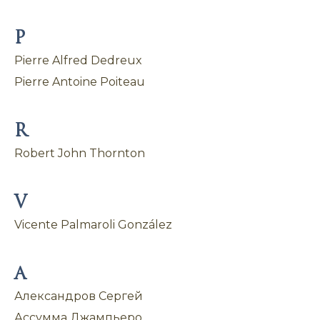
P
Pierre Alfred Dedreux
Pierre Antoine Poiteau
R
Robert John Thornton
V
Vicente Palmaroli González
А
Александров Сергей
Ассумма Джампьеро