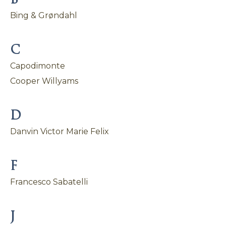
B
Bing & Grøndahl
C
Capodimonte
Cooper Willyams
D
Danvin Victor Marie Felix
F
Francesco Sabatelli
J