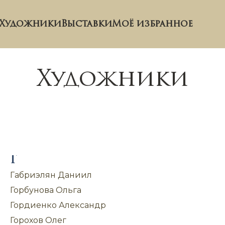
Художники
Выставки
Моё избранное
Художники
Г
Габриэлян Даниил
Горбунова Ольга
Гордиенко Александр
Горохов Олег