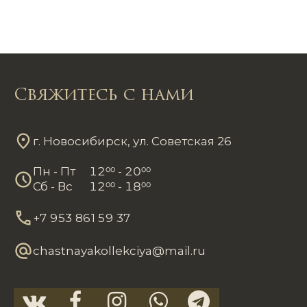
Свяжитесь с нами
г. Новосибирск, ул. Советская 26
Пн - Пт
12
00
- 20
00
Сб - Вс
12
00
- 18
00
+7 953 861 59 37
chastnayakollekciya@mail.ru