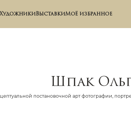
Художники
Выставки
Моё избранное
Шпак Ольг
ептуальной постановочной арт фотографии, портрет