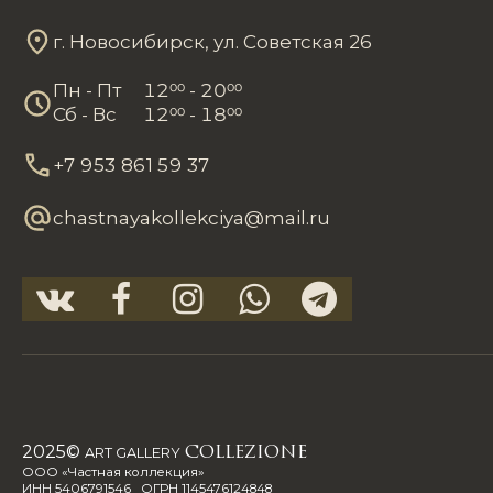
г. Новосибирск, ул. Советская 26
Пн - Пт
12
00
- 20
00
Сб - Вс
12
00
- 18
00
+7 953 861 59 37
chastnayakollekciya@mail.ru
2025©
ART GALLERY
COLLEZIONE
ООО «Частная коллекция»
ИНН 5406791546 ОГРН 1145476124848