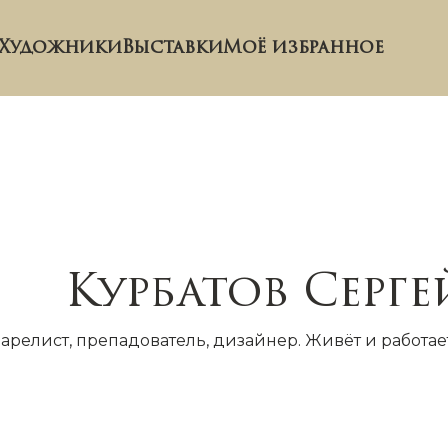
Художники
Выставки
Моё избранное
Курбатов Серге
релист, препадователь, дизайнер. Живёт и работает