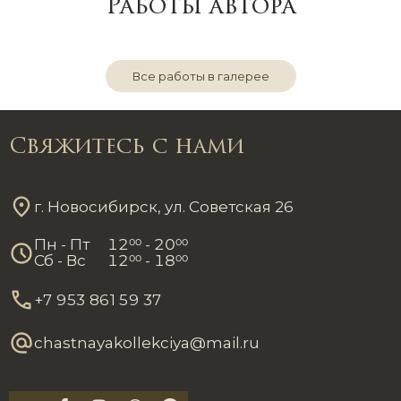
Работы автора
Все работы в галерее
Свяжитесь с нами
г. Новосибирск, ул. Советская 26
Пн - Пт
12
00
- 20
00
Сб - Вс
12
00
- 18
00
+7 953 861 59 37
chastnayakollekciya@mail.ru