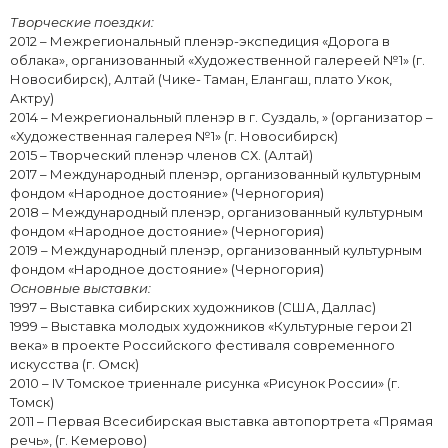
Творческие поездки:
2012 – Межрегиональный пленэр-экспедиция «Дорога в
облака», организованный «Художественной галереей №1» (г.
Новосибирск), Алтай (Чике- Таман, Елангаш, плато Укок,
Актру)
2014 – Межрегиональный пленэр в г. Суздаль, » (организатор ­­­–
«Художественная галерея №1» (г. Новосибирск)
2015 – Творческий пленэр членов СХ. (Алтай)
2017 – Международный пленэр, организованный культурным
фондом «Народное достояние» (Черногория)
2018 – Международный пленэр, организованный культурным
фондом «Народное достояние» (Черногория)
2019 – Международный пленэр, организованный культурным
фондом «Народное достояние» (Черногория)
Основные выставки:
1997 – Выставка сибирских художников (США, Даллас)
1999 – Выставка молодых художников «Культурные герои 21
века» в проекте Российского фестиваля современного
искусства (г. Омск)
2010 – IV Томское триеннале рисунка «Рисунок России» (г.
Томск)
2011 – Первая Всесибирская выставка автопортрета «Прямая
речь», (г. Кемерово)