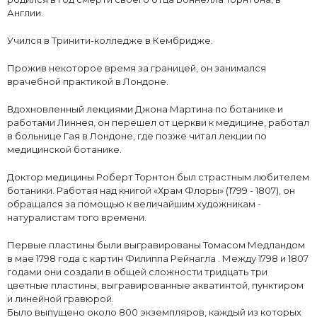
Англии.
Учился в Тринити-колледже в Кембридже.
Прожив некоторое время за границей, он занимался
врачебной практикой в Лондоне.
Вдохновленный лекциями Джона Мартина по ботанике и
работами Линнея, он перешел от церкви к медицине, работал
в больнице Гая в Лондоне, где позже читал лекции по
медицинской ботанике.
Доктор медицины Роберт Торнтон был страстным любителем
ботаники. Работая над книгой «Храм Флоры» (1799 - 1807), он
обращался за помощью к величайшим художникам -
натуралистам того времени.
Первые пластины были выгравированы Томасом Медландом
в мае 1798 года с картин Филиппа Рейнагла . Между 1798 и 1807
годами они создали в общей сложности тридцать три
цветные пластины, выгравированные акватинтой, пунктиром
и линейной гравюрой.
Было выпущено около 800 экземпляров, каждый из которых