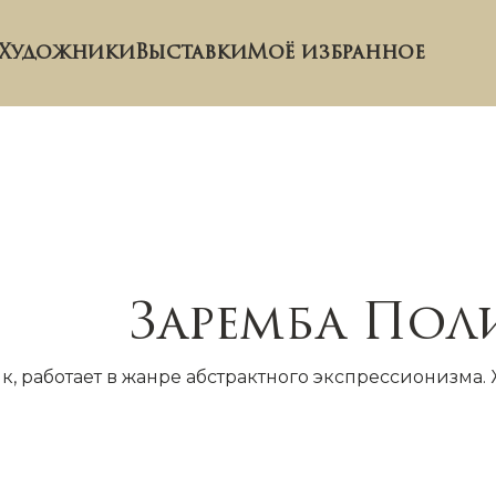
Художники
Выставки
Моё избранное
Заремба Пол
 работает в жанре абстрактного экспрессионизма. Ж