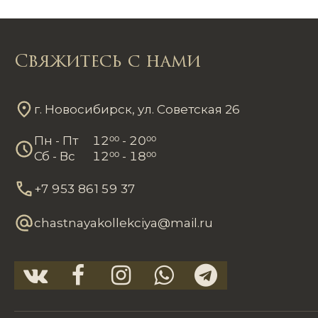
Свяжитесь с нами
г. Новосибирск, ул. Советская 26
Пн - Пт
12
00
- 20
00
Сб - Вс
12
00
- 18
00
+7 953 861 59 37
chastnayakollekciya@mail.ru