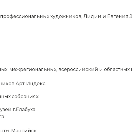
е профессиональных художников, Лидии и Евгения За
ых, межрегиональных, всероссийский и областных 
ников Арт-Индекс.
йных собраниях:
зей г.Елабуха
га
Ханты-Мансийск