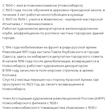
С 1900 г. жил в Новониколаевске (Новосибирск).
С 1903 года, после обучения в церковно-приходской школе, в
течение 3 лет работал молотобойцем в кузнице.
С 1907 по 1909 г. учился в Живописно - малярной мастерской
Игнатьева, г. Новониколаевск.
Работал художником-декоратором в железнодорожном
клубе, альфрейщиком по росписи частных городских зданий
города.
С 1914 года мобилизован на фронт в ряды русской армии.
Революция 1917 года застала Павла Якубовского в городе
Одесса, здесь он избирается депутатом городского совета.
В начале 1918 года после демобилизации, возвращается в
Новосибирск, работает художником декоратором.
В 1919 году зачислен в полк морских стрелков, в армию
Колчака.
Спустя 2 месяца перешел на сторону Красной Армии, где
прослужил по 1923 год, до своего возвращения в
Новосибирск.
Член Ассоциации художников революционной России (АХРР)
Новосибирского филиала с 1926 г.
Член новосибирского товарищества «Художник» с 1935 г.