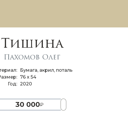
Тишина
Пахомов Олег
териал
Бумага, акрил, поталь
Размер
76 x 54
Год
2020
30 000