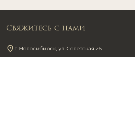
Свяжитесь с нами
г. Новосибирск, ул. Советская 26
Пн - Пт
12
00
- 20
00
Сб - Вс
12
00
- 18
00
+7 953 861 59 37
chastnayakollekciya@mail.ru