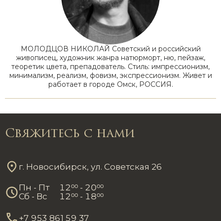
МОЛОДЦОВ НИКОЛАЙ Советский и российский
живописец, художник жанра натюрморт, ню, пейзаж,
теоретик цвета, препадователь. Стиль: импрессионизм,
минимализм, реализм, фовизм, экспрессионизм. Живет и
работает в городе Омск, РОССИЯ.
Свяжитесь с нами
г. Новосибирск, ул. Советская 26
Пн - Пт
12
00
- 20
00
Сб - Вс
12
00
- 18
00
+7 953 861 59 37