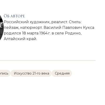
Об авторе
Российский художник, реалист. Стиль:
пейзаж, натюрморт. Василий Павлович Кукса
родился 18 марта 1964 г. в селе Родино,
Алтайский край.
пись
Искусство 21-го века
Cредняя