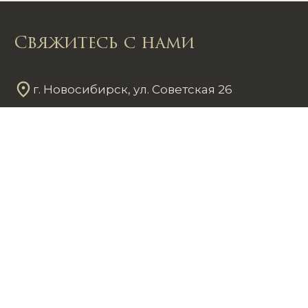
Свяжитесь с нами
г. Новосибирск, ул. Советская 26
Пн - Пт
12
00
- 20
00
Сб - Вс
12
00
- 18
00
+7 953 861 59 37
chastnayakollekciya@mail.ru