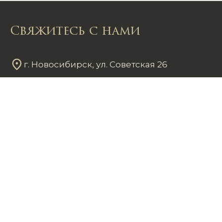
Свяжитесь с нами
г. Новосибирск, ул. Советская 26
Пн - Пт
12
00
- 20
00
Сб - Вс
12
00
- 18
00
+7 953 861 59 37
chastnayakollekciya@mail.ru