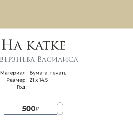
На катке
верзнева Василиса
Материал
Бумага, печать
Размер
21 x 14.5
Год
500