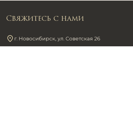
Свяжитесь с нами
г. Новосибирск, ул. Советская 26
Пн - Пт
12
00
- 20
00
Сб - Вс
12
00
- 18
00
+7 953 861 59 37
chastnayakollekciya@mail.ru