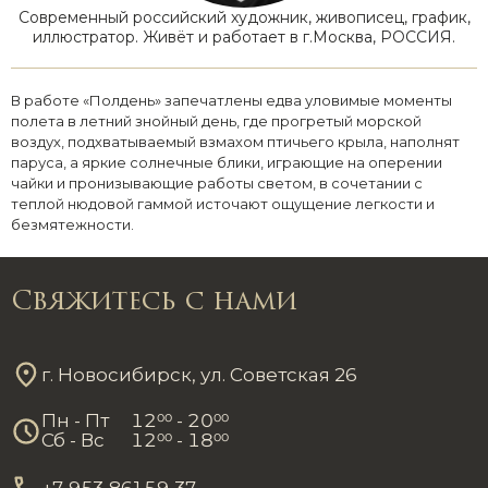
Современный российский художник, живописец, график,
иллюстратор. Живёт и работает в г.Москва, РОССИЯ.
В работе «Полдень» запечатлены едва уловимые моменты
полета в летний знойный день, где прогретый морской
воздух, подхватываемый взмахом птичьего крыла, наполнят
паруса, а яркие солнечные блики, играющие на оперении
чайки и пронизывающие работы светом, в сочетании с
теплой нюдовой гаммой источают ощущение легкости и
безмятежности.
Свяжитесь с нами
г. Новосибирск, ул. Советская 26
Пн - Пт
12
00
- 20
00
Сб - Вс
12
00
- 18
00