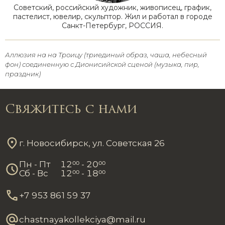
Советский, российский художник, живописец, график,
пастелист, ювелир, скульптор. Жил и работал в городе
Санкт-Петербург, РОССИЯ.
Аллюзия на на Троицу (триединый образ, чаша, небесный
фон) соединенную с Дионисийской сценой (музыка, пир,
праздник)
Свяжитесь с нами
г. Новосибирск, ул. Советская 26
Пн - Пт
12
00
- 20
00
Сб - Вс
12
00
- 18
00
+7 953 861 59 37
chastnayakollekciya@mail.ru