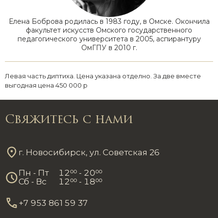
Елена Боброва родилась в 1983 году, в Омске. Окончила
факультет искусств Омского государственного
педагогического университета в 2005, аспирантуру
ОмГПУ в 2010 г.
Левая часть диптиха. Цена указана отделно. За две вместе
выгодная цена 450 000 р
Свяжитесь с нами
г. Новосибирск, ул. Советская 26
Пн - Пт
12
00
- 20
00
Сб - Вс
12
00
- 18
00
+7 953 861 59 37