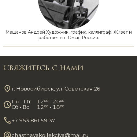
Машанов Андрей Художник, график, каллиграф. Живет и
работает в г. Омск, Россия.
Свяжитесь с нами
г. Новосибирск, ул. Советская 26
Пн - Пт
12
00
- 20
00
Сб - Вс
12
00
- 18
00
+7 953 861 59 37
chastnayakollekciya@mail.ru