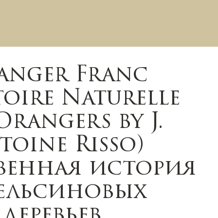
anger Franc
stoire Naturelle
Orangers by J.
toine Risso)
венная история
ельсиновых
деревьев.