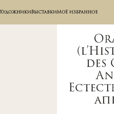
Художники
Выставки
Моё избранное
Or
(l’Hi
des 
An
Естест
ап