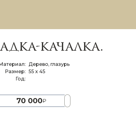
дка-качалка.
Материал
Дерево, глазурь
Размер
55 x 45
Год
70 000