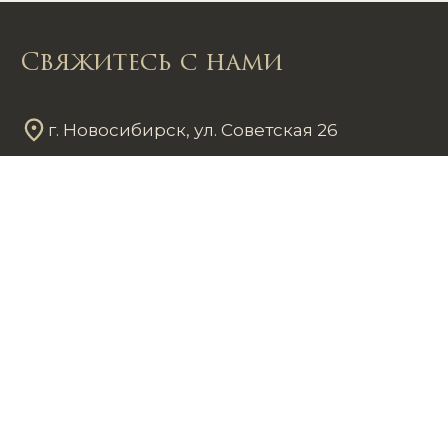
Свяжитесь с нами
г. Новосибирск, ул. Советская 26
Пн - Пт
12
00
- 20
00
Сб - Вс
12
00
- 18
00
+7 953 861 59 37
chastnayakollekciya@mail.ru