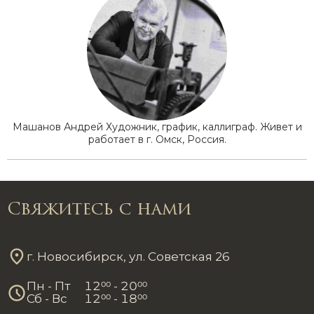
Машанов Андрей Художник, график, каллиграф. Живет и
работает в г. Омск, Россия.
Свяжитесь с нами
г. Новосибирск, ул. Советская 26
Пн - Пт
12
00
- 20
00
Сб - Вс
12
00
- 18
00