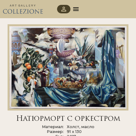
Натюрморт с оркестром
Материал
Холст, масло
Размер
91 x 130