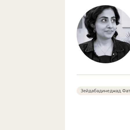
Зейдабадинеджад Фа