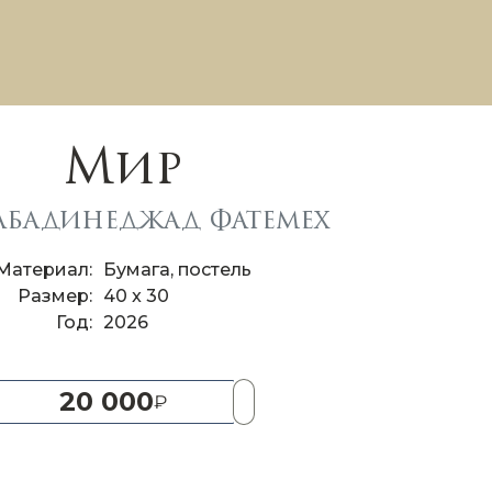
Мир
абадинеджад Фатемех
Материал
Бумага, постель
Размер
40 x 30
Год
2026
20 000