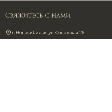
Свяжитесь с нами
г. Новосибирск, ул. Советская 26
Пн - Пт
12
00
- 20
00
Сб - Вс
12
00
- 18
00
+7 953 861 59 37
chastnayakollekciya@mail.ru