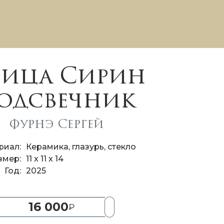
ица Сирин
одсвечник
Фурнэ Сергей
риал
Керамика, глазурь, стекло
змер
11 x 11 x 14
Год
2025
16 000