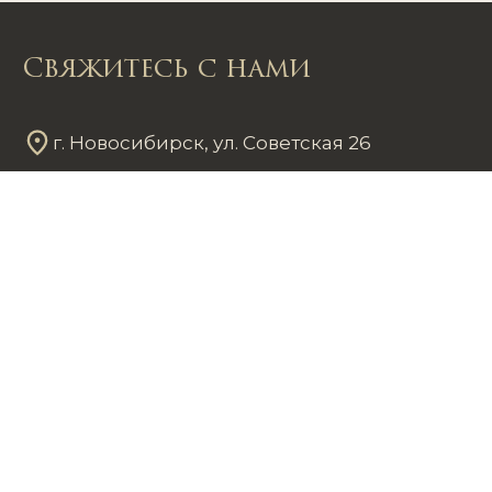
Свяжитесь с нами
г. Новосибирск, ул. Советская 26
Пн - Пт
12
00
- 20
00
Сб - Вс
12
00
- 18
00
+7 953 861 59 37
chastnayakollekciya@mail.ru