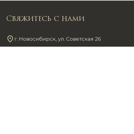
Свяжитесь с нами
г. Новосибирск, ул. Советская 26
Пн - Пт
12
00
- 20
00
Сб - Вс
12
00
- 18
00
+7 953 861 59 37
chastnayakollekciya@mail.ru