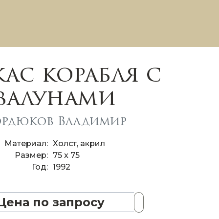
кас корабля с
валунами
рдюков Владимир
Материал
Холст, акрил
Размер
75 x 75
Год
1992
Цена по запросу