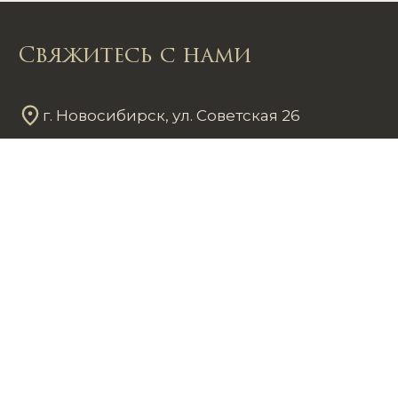
Свяжитесь с нами
г. Новосибирск, ул. Советская 26
Пн - Пт
12
00
- 20
00
Сб - Вс
12
00
- 18
00
+7 953 861 59 37
chastnayakollekciya@mail.ru