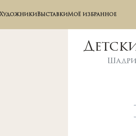
Художники
Выставки
Моё избранное
Детски
Шадри