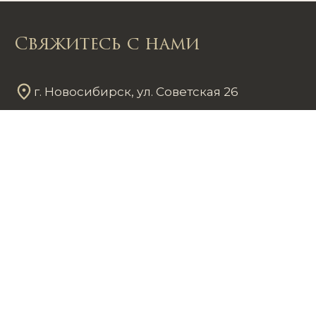
Свяжитесь с нами
г. Новосибирск, ул. Советская 26
Пн - Пт
12
00
- 20
00
Сб - Вс
12
00
- 18
00
+7 953 861 59 37
chastnayakollekciya@mail.ru