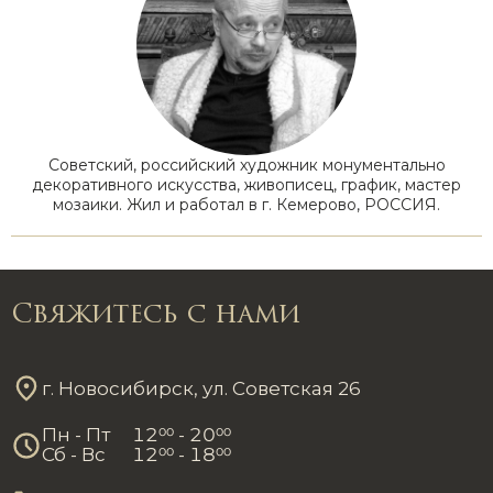
Советский, российский художник монументально
декоративного искусства, живописец, график, мастер
мозаики. Жил и работал в г. Кемерово, РОССИЯ.
Свяжитесь с нами
г. Новосибирск, ул. Советская 26
Пн - Пт
12
00
- 20
00
Сб - Вс
12
00
- 18
00