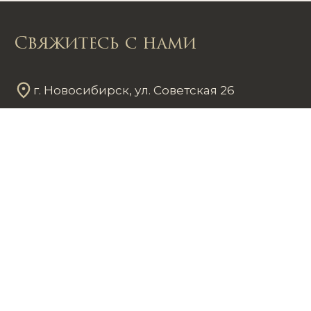
Свяжитесь с нами
г. Новосибирск, ул. Советская 26
Пн - Пт
12
00
- 20
00
Сб - Вс
12
00
- 18
00
+7 953 861 59 37
chastnayakollekciya@mail.ru