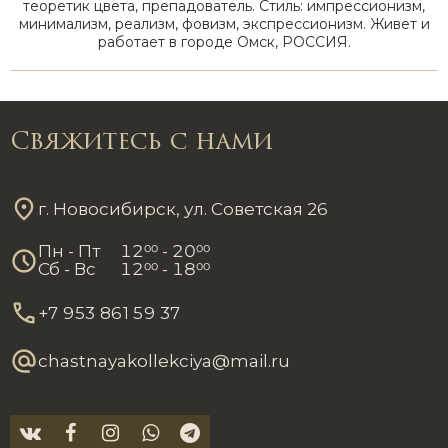
теоретик цвета, препадователь. Стиль: импрессионизм,
минимализм, реализм, фовизм, экспрессионизм. Живет и
работает в городе Омск, РОССИЯ.
Свяжитесь с нами
г. Новосибирск, ул. Советская 26
Пн - Пт
12
00
- 20
00
Сб - Вс
12
00
- 18
00
+7 953 861 59 37
chastnayakollekciya@mail.ru