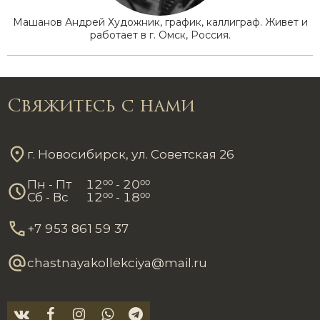
Машанов Андрей Художник, график, каллиграф. Живет и
работает в г. Омск, Россия.
Свяжитесь с нами
г. Новосибирск, ул. Советская 26
Пн - Пт
12
00
- 20
00
Сб - Вс
12
00
- 18
00
+7 953 861 59 37
chastnayakollekciya@mail.ru