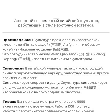
Известный современный китайский скульптор,
работающий в стиле восточной эстетики.
Произведение:
Скульптура вдохновлена классической
живописью «Пять лошадей» (五马图) Ли Гунлиня и образом
коней из «Чжаолин люцзюнь» (昭陵六骏).
Это сотрудничество между «Wan Qian Tang» (万仟堂) и «Wang
Dapeng» (王大朋), известным китайским скульптором.
Символизм
: В китайской культуре такие фигурки лошадей
символизируют успешную карьеру, радостную жизнь и приток
позитивной энергии.
Символизирует скорость и удачу. Скульптура символизирует
силу, мощь и концепцию «успеха по прибытии» (马到成功),
изображая коня с высоко поднятым хвостом.
Тираж:
Данное издание ограничено всего 9999
экземплярами по всему миру. Работа 1051 по счету.
Работа с сертификатом подлинности коллекционной