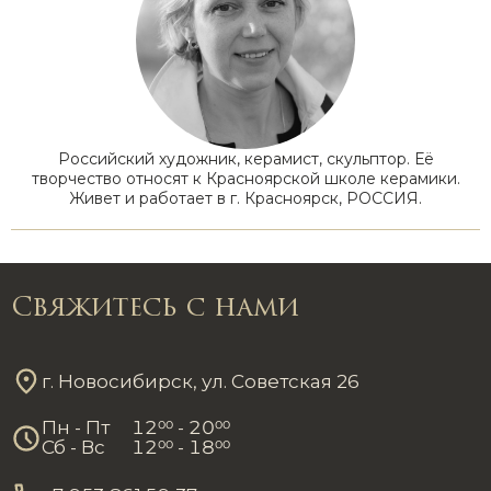
Российский художник, керамист, скульптор. Её
творчество относят к Красноярской школе керамики.
Живет и работает в г. Красноярск, РОССИЯ.
Свяжитесь с нами
г. Новосибирск, ул. Советская 26
Пн - Пт
12
00
- 20
00
Сб - Вс
12
00
- 18
00