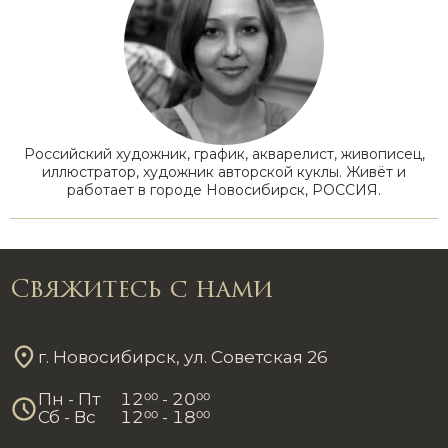
Российский художник, график, акварелист, живописец,
иллюстратор, художник авторской куклы. Живёт и
работает в городе Новосибирск, РОССИЯ.
Свяжитесь с нами
г. Новосибирск, ул. Советская 26
Пн - Пт
12
00
- 20
00
Сб - Вс
12
00
- 18
00