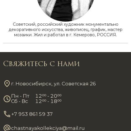
Советский, российский художник монументально
декоративного искусства, живописец, график, мастер
мозаики. Жил и работал в г. Кемерово, РОССИЯ.
Свяжитесь с нами
г. Новосибирск, ул. Советская 26
Пн - Пт
12
00
- 20
00
Сб - Вс
12
00
- 18
00
+7 953 861 59 37
chastnayakollekciya@mail.ru