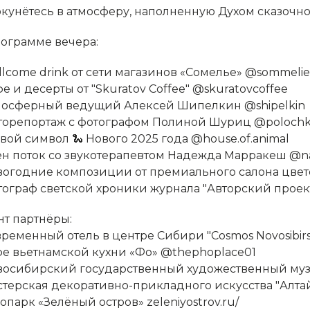
окунётесь в атмосферу, наполненную Духом сказочно
рограмме вечера:
ellcome drink от сети магазинов «Сомелье» @sommelie
офе и десерты от "Skuratov Сoffee" @skuratovcoffee
Атмосферный ведущий Алексей Шипелкин @shipelkin
Фоторепортаж с фотографом Полиной Шуриц @poloch
ивой символ 🐍 Нового 2025 года @house.of.animal
⁠Дзен поток со звукотерапевтом Надежда Марракеш @
овогодние композиции от премиального салона цветов
отограф светской хроники журнала "Авторский проек
нт партнёры:
овременный отель в центре Сибири "Cosmos Novosibirsk
афе вьетнамской кухни «Фо» @thephoplace01
Новосибирский государственный художественный му
астерская декоративно-прикладного искусства "Алта
тнопарк «Зелёный остров» zeleniyostrov.ru/