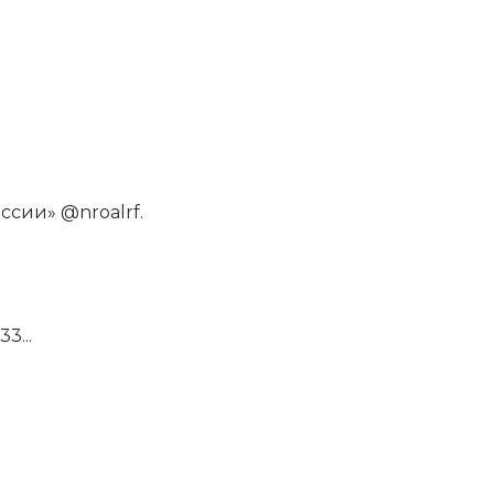
ссии» @nroalrf.
3...