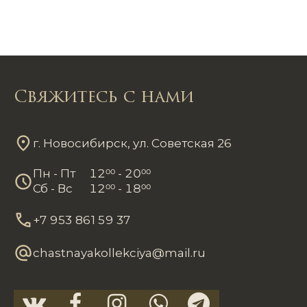
Свяжитесь с нами
г. Новосибирск, ул. Советская 26
Пн - Пт
12
00
- 20
00
Сб - Вс
12
00
- 18
00
+7 953 861 59 37
chastnayakollekciya@mail.ru