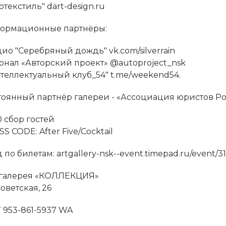
Экотекстиль" dart-design.ru
ормационные партнёры:
адио "Серебряный дождь" vk.com/silverrain
урнал «Авторский проект» @autoproject_nsk
"Интеллектуальный клуб_54" t.me/weekend54.
тоянный партнёр галереи - «Ассоциация юристов Ро
0 сбор гостей
S CODE: After Five/Cocktail
 по билетам: artgallery-nsk--event.timepad.ru/event/313
 галерея «КОЛЛЕКЦИЯ»
Советская, 26
 953-861-5937 WA