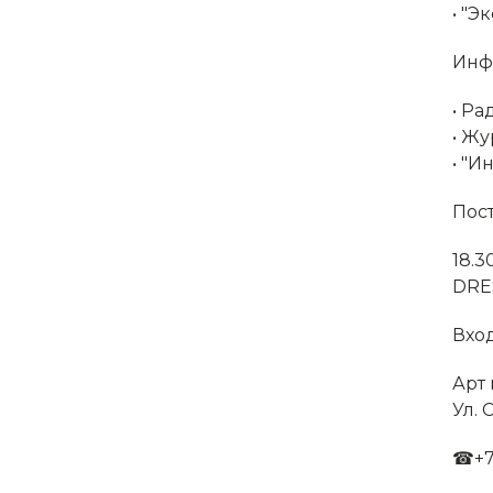
•⁠ "
Инф
•⁠ Р
•⁠ Ж
•⁠ ⁠
Пос
18.3
DRES
Вход
Арт
Ул. 
☎+7