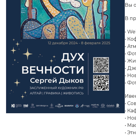
Вы 
В п
•⁠ W
•⁠ К
•⁠ 
•⁠ 
•⁠ Ж
•⁠ ⁠
•⁠ Н
•⁠ Ф
Иве
•⁠ С
•⁠ К
•⁠ 
•⁠ М
•⁠ Э