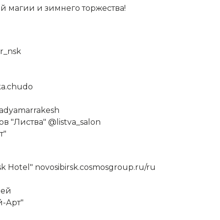
й магии и зимнего торжества!
r_nsk
ka.chudo
nadyamarrakesh
 "Листва" @listva_salon
т"
 Hotel" novosibirsk.cosmosgroup.ru/ru
зей
й-Арт"