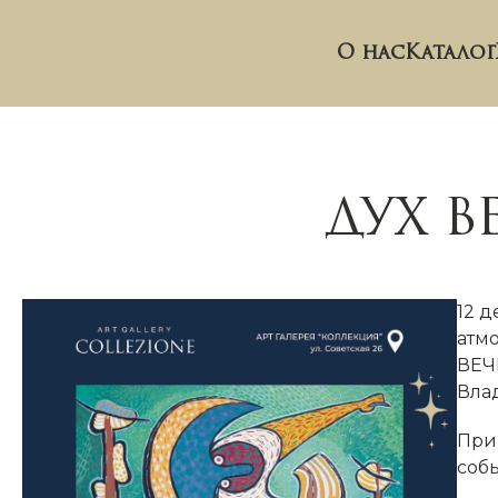
О нас
Каталог
ДУХ В
12 
атм
ВЕЧ
Вла
При
соб