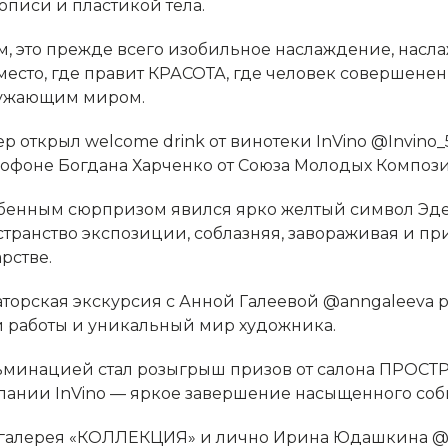
описи и пластикой тела.
, это прежде всего изобильное наслаждение, насла
 место, где правит КРАСОТА, где человек совершене
ужающим миром.
р открыл welcome drink от винотеки InVino @Invino
софоне Богдана Харченко от Союза Молодых Компози
бенным сюрпризом явился ярко желтый символ Эдем
странство экспозиции, соблазняя, завораживая и пр
рстве.
аторская экскурсия с Анной Галеевой @anngaleeva 
и работы и уникальный мир художника.
ьминацией стал розыгрыш призов от салона ПРО
пании InVino — яркое завершение насыщенного соб
 галерея «КОЛЛЕКЦИЯ» и лично Ирина Юдашкина @I