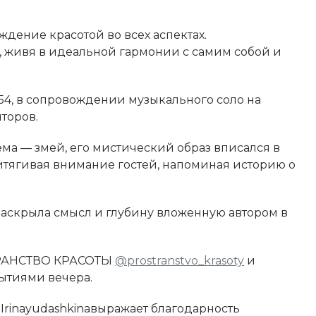
ждение красотой во всех аспектах.
н, живя в идеальной гармонии с самим собой и
_54, в сопровождении музыкального соло на
торов.
а — змей, его мистический образ вписался в
итягивая внимание гостей, напоминая историю о
раскрыла смысл и глубину вложенную автором в
СТРАНСТВО КРАСОТЫ
@prostranstvo_krasoty
и
ытиями вечера.
rinayudashkinaвыражает благодарность