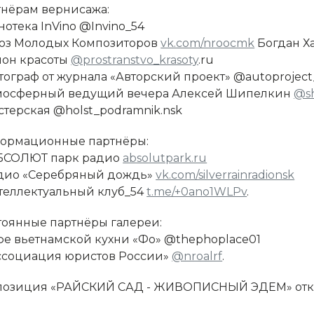
тнёрам вернисажа:
нотека InVino @Invino_54
оюз Молодых Композиторов
vk.com/nroocmk
Богдан Х
лон красоты
@prostranstvo_krasoty
.ru
тограф от журнала «Авторский проект» @autoproject
тмосферный ведущий вечера Алексей Шипелкин
@sh
стерская @holst_podramnik.nsk
ормационные партнёры:
АБСОЛЮТ парк радио
absolutpark.ru
адио «Серебряный дождь»
vk.com/silverrainradionsk
нтеллектуальный клуб_54
t.me/+0ano1WLPv
.
тоянные партнёры галереи:
афе вьетнамской кухни «Фо» @thephoplace01
Ассоциация юристов России»
@nroalrf
.
позиция «РАЙСКИЙ САД - ЖИВОПИСНЫЙ ЭДЕМ» открыта 