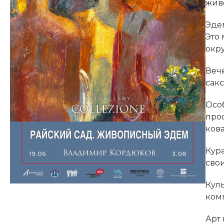
жив
Эдем
Это
окр
Вече
сак
Осо
про
кова
Кур
сво
Кул
ком
Арт