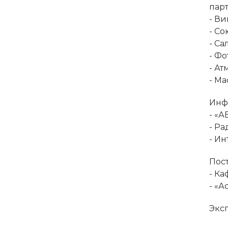
пар
- Ви
- С
- Са
- Фо
- А
- Ма
Инф
- «
- Р
- И
Пос
- К
- «
Экс