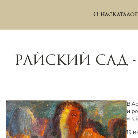
О нас
Каталог
РАЙСКИЙ САД 
В А
и р
«Ра
19 