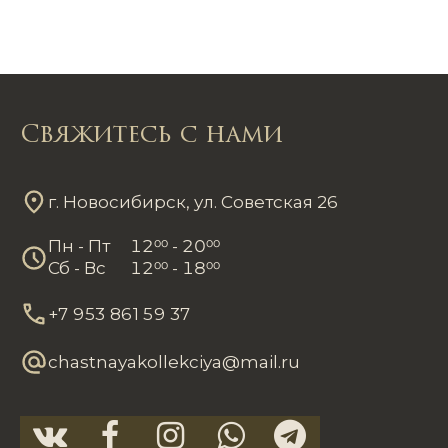
Свяжитесь с нами
г. Новосибирск, ул. Советская 26
Пн - Пт
12
00
- 20
00
Сб - Вс
12
00
- 18
00
+7 953 861 59 37
chastnayakollekciya@mail.ru