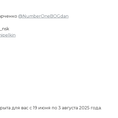
арченко
@NumberOneBOGdan
_nsk
ipelkin
для вас с 19 июня по 3 августа 2025 года.