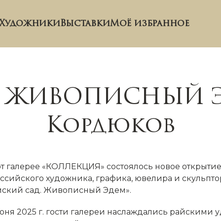
Художники
Выставки
Моё избранное
- ЖИВОПИСНЫЙ Э
Кордюков
рт галерее «КОЛЛЕКЦИЯ» состоялось новое открытие
оссийского художника, графика, ювелира и скульпт
йский сад. Живописный Эдем».
июня 2025 г. гости галереи наслаждались райскими