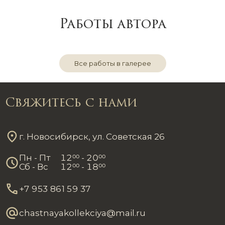
Работы автора
Все работы в галерее
Свяжитесь с нами
г. Новосибирск, ул. Советская 26
Пн - Пт
12
00
- 20
00
Сб - Вс
12
00
- 18
00
+7 953 861 59 37
chastnayakollekciya@mail.ru