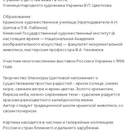
Ученица Народного художника Украины В.П. Цветкова.
Образование:
Крымское художественное училище (преподаватели А.Н.
Шипов и Л.В. Лабенок).
Киевский Государственный художественный институт (в
настоящее время — Национальная Академия
изобразительного искусства) — факультет монументальной
живописи, мастерская профессора В.А. Чеканюка.
Участник многочисленных выставок России и Украины с 1996
года.
Творчество Элеоноры Щегловой напоминает о
существовании простых радостей – ярком солнце, синем
море, свежем ветре и ярких цветах. Золото хризантем,
бирюза неба, нежно-сиреневые тени – художник радуется
краскам разноцветного калейдоскопа жизни.
Автор следует традиционной школе крымской живописи, со
своим почерком.
Картины находятся в частных и галерейных коллекциях
России и стран ближнего и дальнего зарубежья.