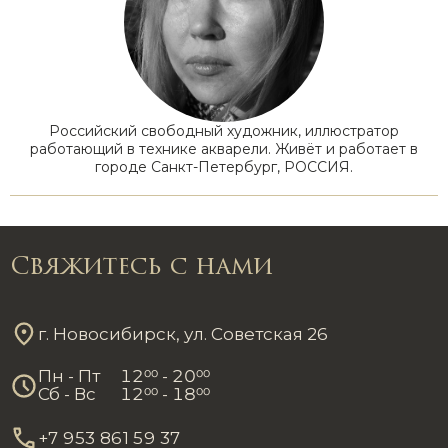
Российский свободный художник, иллюстратор
работающий в технике акварели. Живёт и работает в
городе Санкт-Петербург, РОССИЯ.
Свяжитесь с нами
г. Новосибирск, ул. Советская 26
Пн - Пт
12
00
- 20
00
Сб - Вс
12
00
- 18
00
+7 953 861 59 37