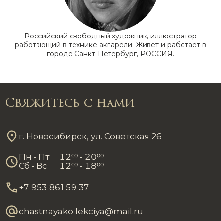
Российский свободный художник, иллюстратор
работающий в технике акварели. Живёт и работает в
городе Санкт-Петербург, РОССИЯ.
Свяжитесь с нами
г. Новосибирск, ул. Советская 26
Пн - Пт
12
00
- 20
00
Сб - Вс
12
00
- 18
00
+7 953 861 59 37
chastnayakollekciya@mail.ru