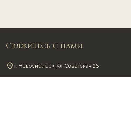
Свяжитесь с нами
г. Новосибирск, ул. Советская 26
Пн - Пт
12
00
- 20
00
Сб - Вс
12
00
- 18
00
+7 953 861 59 37
chastnayakollekciya@mail.ru