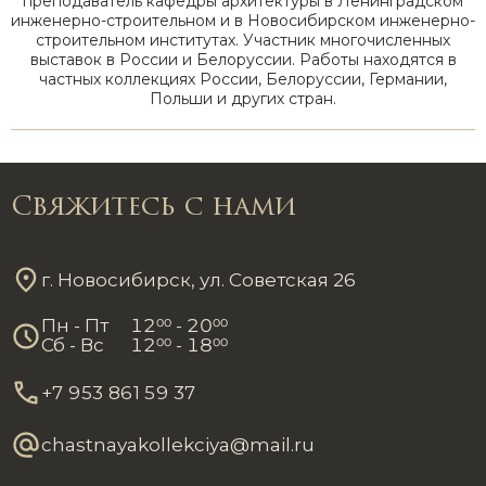
преподаватель кафедры архитектуры в Ленинградском
инженерно-строительном и в Новосибирском инженерно-
строительном институтах. Участник многочисленных
выставок в России и Белоруссии. Работы находятся в
частных коллекциях России, Белоруссии, Германии,
Польши и других стран.
Свяжитесь с нами
г. Новосибирск, ул. Советская 26
Пн - Пт
12
00
- 20
00
Сб - Вс
12
00
- 18
00
+7 953 861 59 37
chastnayakollekciya@mail.ru