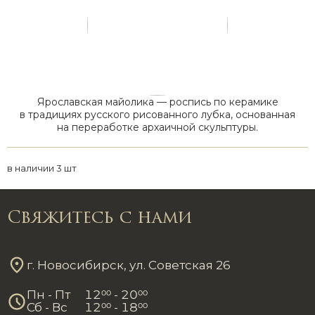
Ярославская майолика — роспись по керамике
в традициях русского рисованного лубка, основанная
на переработке архаичной скульптуры.
в наличии 3 шт
Свяжитесь с нами
г. Новосибирск, ул. Советская 26
Пн - Пт
12
00
- 20
00
Сб - Вс
12
00
- 18
00