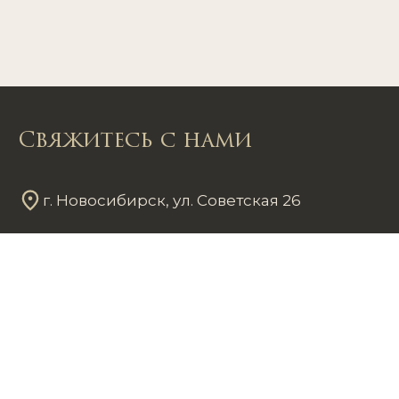
Свяжитесь с нами
г. Новосибирск, ул. Советская 26
Пн - Пт
12
00
- 20
00
Сб - Вс
12
00
- 18
00
+7 953 861 59 37
chastnayakollekciya@mail.ru