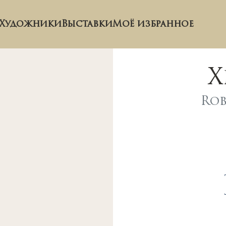
Художники
Выставки
Моё избранное
Х
Rob