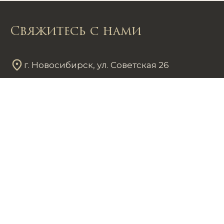
Свяжитесь с нами
г. Новосибирск, ул. Советская 26
Пн - Пт
12
00
- 20
00
Сб - Вс
12
00
- 18
00
+7 953 861 59 37
chastnayakollekciya@mail.ru