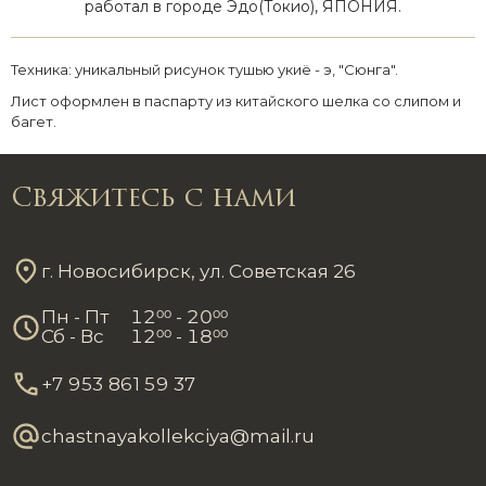
работал в городе Эдо(Токио), ЯПОНИЯ.
Техника: уникальный рисунок тушью укиё - э, "Сюнга".
Лист оформлен в паспарту из китайского шелка со слипом и
багет.
Свяжитесь с нами
г. Новосибирск, ул. Советская 26
Пн - Пт
12
00
- 20
00
Сб - Вс
12
00
- 18
00
+7 953 861 59 37
chastnayakollekciya@mail.ru