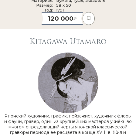
Материал
Бумага, тушь, акварель
Размер
58 x 50
Год
1791
120 000
Kitagawa Utamaro
Японский художник, график, пейзажист, художник флоры
и фауны, гравер, один из крупнейших мастеров укиё-э, во
многом определивший черты японской классической
гравюры периода ее расцвета в конце ХVIII в. Жил и