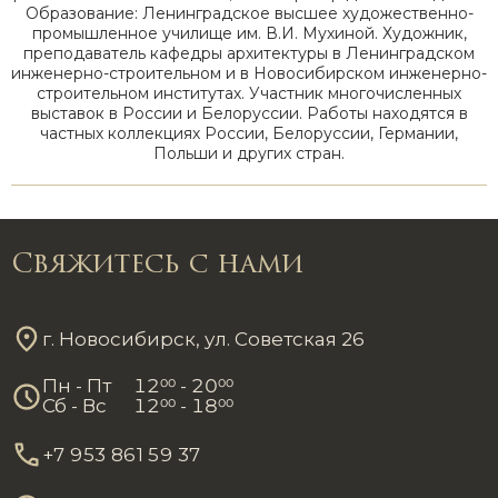
Образование: Ленинградское высшее художественно-
промышленное училище им. В.И. Мухиной. Художник,
преподаватель кафедры архитектуры в Ленинградском
инженерно-строительном и в Новосибирском инженерно-
строительном институтах. Участник многочисленных
выставок в России и Белоруссии. Работы находятся в
частных коллекциях России, Белоруссии, Германии,
Польши и других стран.
Свяжитесь с нами
г. Новосибирск, ул. Советская 26
Пн - Пт
12
00
- 20
00
Сб - Вс
12
00
- 18
00
+7 953 861 59 37