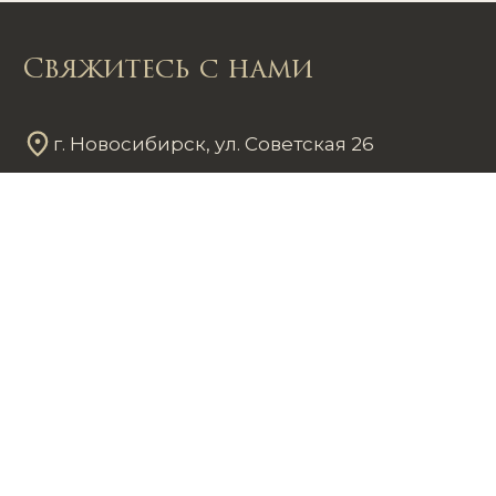
Свяжитесь с нами
г. Новосибирск, ул. Советская 26
Пн - Пт
12
00
- 20
00
Сб - Вс
12
00
- 18
00
+7 953 861 59 37
chastnayakollekciya@mail.ru